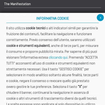
The Manifestation
Useful information
x
INFORMATIVA COOKIE
Documentation
Il sito utilizza
cookie tecnici
o alti indicatori simili per garantire la
fruizione dei contenuti, facilitare la navigazione e funzionare
Exhibitors
correttamente. Previo consenso dell'utente, saranno utilizzati
cookie e strumenti equivalenti
, anche di terze parti, per misurare
International Club
il consumo e proporre pubblicità mirata. Per saperne di più puoi
visionare l'informativa estesa
cliccando qui
. Premendo "ACCETTA
Open Hub
TUTTI" acconsenti all'uso di cookie e strumenti equivalenti non
Tax & Legal Global Services
strettamente necessari. Usa il tasto "GESTISCI COOKIE” per
selezionare in modo analitico soltanto alcune finalità, terze parti
BTI - Industrial Tourism Exchange
e cookie, negare il consenso o revocare quello già prestato
ovvero gestire le tue preferenze. Seleziona il tasto
“X”
per
News and Announcements
chiudere il banner, continuerai la navigazione in assenza di
cookie o altri strumenti di tracciamento diversi da quelli tecnici.
Photogallery
Le scelte espresse sono applicate al solo dispositivo in utilizzo.