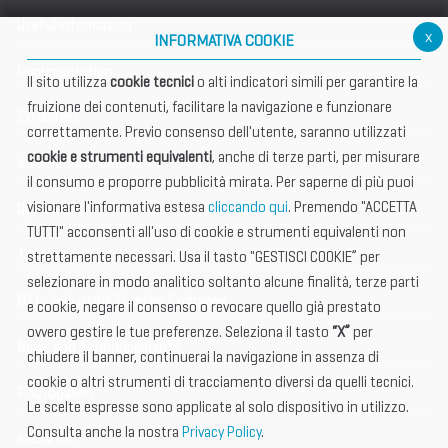
Useful information
x
INFORMATIVA COOKIE
Documentation
Il sito utilizza
cookie tecnici
o alti indicatori simili per garantire la
fruizione dei contenuti, facilitare la navigazione e funzionare
Exhibitors
correttamente. Previo consenso dell'utente, saranno utilizzati
cookie e strumenti equivalenti
, anche di terze parti, per misurare
International Club
il consumo e proporre pubblicità mirata. Per saperne di più puoi
visionare l'informativa estesa
cliccando qui
. Premendo "ACCETTA
Open Hub
TUTTI" acconsenti all'uso di cookie e strumenti equivalenti non
Tax & Legal Global Services
strettamente necessari. Usa il tasto "GESTISCI COOKIE” per
selezionare in modo analitico soltanto alcune finalità, terze parti
BTI - Industrial Tourism Exchange
e cookie, negare il consenso o revocare quello già prestato
ovvero gestire le tue preferenze. Seleziona il tasto
“X”
per
News and Announcements
chiudere il banner, continuerai la navigazione in assenza di
cookie o altri strumenti di tracciamento diversi da quelli tecnici.
Photogallery
Le scelte espresse sono applicate al solo dispositivo in utilizzo.
Consulta anche la nostra
Privacy Policy
.
Media Kit