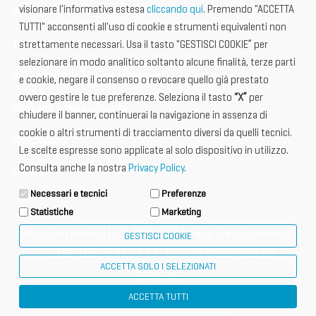
visionare l'informativa estesa
cliccando qui
. Premendo "ACCETTA
Open Hub
TUTTI" acconsenti all'uso di cookie e strumenti equivalenti non
Tax & Legal Global Services
strettamente necessari. Usa il tasto "GESTISCI COOKIE” per
selezionare in modo analitico soltanto alcune finalità, terze parti
BTI - Industrial Tourism Exchange
e cookie, negare il consenso o revocare quello già prestato
ovvero gestire le tue preferenze. Seleziona il tasto
“X”
per
News and Announcements
chiudere il banner, continuerai la navigazione in assenza di
cookie o altri strumenti di tracciamento diversi da quelli tecnici.
Photogallery
Le scelte espresse sono applicate al solo dispositivo in utilizzo.
Consulta anche la nostra
Privacy Policy
.
Media Kit
Necessari e tecnici
Preferenze
Statistiche
Marketing
Sede Legale 40124 BOLOGNA, Via San Domenico
GESTISCI COOKIE
4, tel. 051 6317111, C.F. 91398840370
ACCETTA SOLO I SELEZIONATI
cookie policy
ACCETTA TUTTI