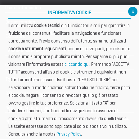
Useful information
x
INFORMATIVA COOKIE
Documentation
Il sito utilizza
cookie tecnici
o alti indicatori simili per garantire la
fruizione dei contenuti, facilitare la navigazione e funzionare
Exhibitors
correttamente. Previo consenso dell'utente, saranno utilizzati
cookie e strumenti equivalenti
, anche di terze parti, per misurare
International Club
il consumo e proporre pubblicità mirata. Per saperne di più puoi
visionare l'informativa estesa
cliccando qui
. Premendo "ACCETTA
Open Hub
TUTTI" acconsenti all'uso di cookie e strumenti equivalenti non
Tax & Legal Global Services
strettamente necessari. Usa il tasto "GESTISCI COOKIE” per
selezionare in modo analitico soltanto alcune finalità, terze parti
BTI - Industrial Tourism Exchange
e cookie, negare il consenso o revocare quello già prestato
ovvero gestire le tue preferenze. Seleziona il tasto
“X”
per
News and Announcements
chiudere il banner, continuerai la navigazione in assenza di
cookie o altri strumenti di tracciamento diversi da quelli tecnici.
Photogallery
Le scelte espresse sono applicate al solo dispositivo in utilizzo.
Consulta anche la nostra
Privacy Policy
.
Media Kit