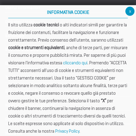
Useful information
x
INFORMATIVA COOKIE
Documentation
Il sito utilizza
cookie tecnici
o alti indicatori simili per garantire la
fruizione dei contenuti, facilitare la navigazione e funzionare
Exhibitors
correttamente. Previo consenso dell'utente, saranno utilizzati
cookie e strumenti equivalenti
, anche di terze parti, per misurare
International Club
il consumo e proporre pubblicità mirata. Per saperne di più puoi
visionare l'informativa estesa
cliccando qui
. Premendo "ACCETTA
Open Hub
TUTTI" acconsenti all'uso di cookie e strumenti equivalenti non
Tax & Legal Global Services
strettamente necessari. Usa il tasto "GESTISCI COOKIE” per
selezionare in modo analitico soltanto alcune finalità, terze parti
BTI - Industrial Tourism Exchange
e cookie, negare il consenso o revocare quello già prestato
ovvero gestire le tue preferenze. Seleziona il tasto
“X”
per
News and Announcements
chiudere il banner, continuerai la navigazione in assenza di
cookie o altri strumenti di tracciamento diversi da quelli tecnici.
Photogallery
Le scelte espresse sono applicate al solo dispositivo in utilizzo.
Consulta anche la nostra
Privacy Policy
.
Media Kit