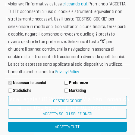
visionare l'informativa estesa
cliccando qui
. Premendo "ACCETTA
Open Hub
TUTTI" acconsenti all'uso di cookie e strumenti equivalenti non
Tax & Legal Global Services
strettamente necessari. Usa il tasto "GESTISCI COOKIE” per
selezionare in modo analitico soltanto alcune finalità, terze parti
BTI - Industrial Tourism Exchange
e cookie, negare il consenso o revocare quello già prestato
ovvero gestire le tue preferenze. Seleziona il tasto
“X”
per
News and Announcements
chiudere il banner, continuerai la navigazione in assenza di
cookie o altri strumenti di tracciamento diversi da quelli tecnici.
Photogallery
Le scelte espresse sono applicate al solo dispositivo in utilizzo.
Consulta anche la nostra
Privacy Policy
.
Media Kit
Necessari e tecnici
Preferenze
Statistiche
Marketing
Sede Legale 40124 BOLOGNA, Via San Domenico
GESTISCI COOKIE
4, tel. 051 6317111, C.F. 91398840370
ACCETTA SOLO I SELEZIONATI
cookie policy
ACCETTA TUTTI