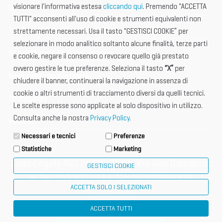
visionare l'informativa estesa
cliccando qui
. Premendo "ACCETTA
Open Hub
TUTTI" acconsenti all'uso di cookie e strumenti equivalenti non
Tax & Legal Global Services
strettamente necessari. Usa il tasto "GESTISCI COOKIE” per
selezionare in modo analitico soltanto alcune finalità, terze parti
BTI - Industrial Tourism Exchange
e cookie, negare il consenso o revocare quello già prestato
ovvero gestire le tue preferenze. Seleziona il tasto
“X”
per
News and Announcements
chiudere il banner, continuerai la navigazione in assenza di
cookie o altri strumenti di tracciamento diversi da quelli tecnici.
Photogallery
Le scelte espresse sono applicate al solo dispositivo in utilizzo.
Consulta anche la nostra
Privacy Policy
.
Media Kit
Necessari e tecnici
Preferenze
Statistiche
Marketing
Sede Legale 40124 BOLOGNA, Via San Domenico
GESTISCI COOKIE
4, tel. 051 6317111, C.F. 91398840370
ACCETTA SOLO I SELEZIONATI
cookie policy
ACCETTA TUTTI