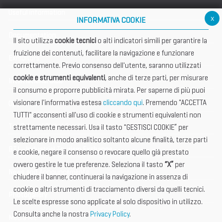
Useful information
x
INFORMATIVA COOKIE
Documentation
Il sito utilizza
cookie tecnici
o alti indicatori simili per garantire la
fruizione dei contenuti, facilitare la navigazione e funzionare
Exhibitors
correttamente. Previo consenso dell'utente, saranno utilizzati
cookie e strumenti equivalenti
, anche di terze parti, per misurare
International Club
il consumo e proporre pubblicità mirata. Per saperne di più puoi
visionare l'informativa estesa
cliccando qui
. Premendo "ACCETTA
Open Hub
TUTTI" acconsenti all'uso di cookie e strumenti equivalenti non
Tax & Legal Global Services
strettamente necessari. Usa il tasto "GESTISCI COOKIE” per
selezionare in modo analitico soltanto alcune finalità, terze parti
BTI - Industrial Tourism Exchange
e cookie, negare il consenso o revocare quello già prestato
ovvero gestire le tue preferenze. Seleziona il tasto
“X”
per
News and Announcements
chiudere il banner, continuerai la navigazione in assenza di
cookie o altri strumenti di tracciamento diversi da quelli tecnici.
Photogallery
Le scelte espresse sono applicate al solo dispositivo in utilizzo.
Consulta anche la nostra
Privacy Policy
.
Media Kit