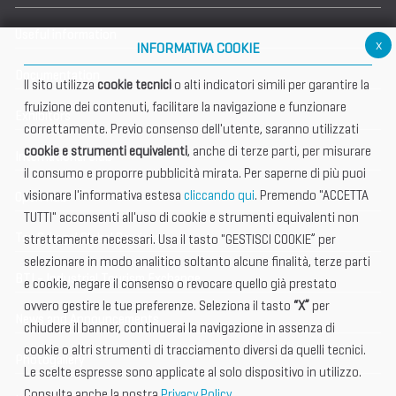
Useful information
x
INFORMATIVA COOKIE
Documentation
Il sito utilizza
cookie tecnici
o alti indicatori simili per garantire la
fruizione dei contenuti, facilitare la navigazione e funzionare
Exhibitors
correttamente. Previo consenso dell'utente, saranno utilizzati
cookie e strumenti equivalenti
, anche di terze parti, per misurare
International Club
il consumo e proporre pubblicità mirata. Per saperne di più puoi
visionare l'informativa estesa
cliccando qui
. Premendo "ACCETTA
Open Hub
TUTTI" acconsenti all'uso di cookie e strumenti equivalenti non
Tax & Legal Global Services
strettamente necessari. Usa il tasto "GESTISCI COOKIE” per
selezionare in modo analitico soltanto alcune finalità, terze parti
BTI - Industrial Tourism Exchange
e cookie, negare il consenso o revocare quello già prestato
ovvero gestire le tue preferenze. Seleziona il tasto
“X”
per
News and Announcements
chiudere il banner, continuerai la navigazione in assenza di
cookie o altri strumenti di tracciamento diversi da quelli tecnici.
Photogallery
Le scelte espresse sono applicate al solo dispositivo in utilizzo.
Consulta anche la nostra
Privacy Policy
.