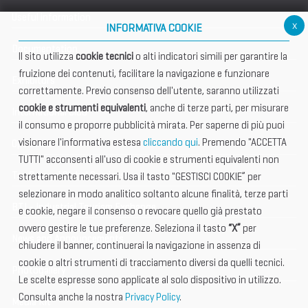
Useful information
x
INFORMATIVA COOKIE
Documentation
Il sito utilizza
cookie tecnici
o alti indicatori simili per garantire la
fruizione dei contenuti, facilitare la navigazione e funzionare
Exhibitors
correttamente. Previo consenso dell'utente, saranno utilizzati
cookie e strumenti equivalenti
, anche di terze parti, per misurare
International Club
il consumo e proporre pubblicità mirata. Per saperne di più puoi
visionare l'informativa estesa
cliccando qui
. Premendo "ACCETTA
Open Hub
TUTTI" acconsenti all'uso di cookie e strumenti equivalenti non
Tax & Legal Global Services
strettamente necessari. Usa il tasto "GESTISCI COOKIE” per
selezionare in modo analitico soltanto alcune finalità, terze parti
BTI - Industrial Tourism Exchange
e cookie, negare il consenso o revocare quello già prestato
ovvero gestire le tue preferenze. Seleziona il tasto
“X”
per
News and Announcements
chiudere il banner, continuerai la navigazione in assenza di
cookie o altri strumenti di tracciamento diversi da quelli tecnici.
Photogallery
Le scelte espresse sono applicate al solo dispositivo in utilizzo.
Consulta anche la nostra
Privacy Policy
.
Media Kit