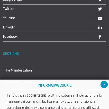
Twitter
Youtube
Linkedin
Facebook
SECTIONS
The Manifestation
Useful information
x
INFORMATIVA COOKIE
Documentation
Il sito utilizza
cookie tecnici
o alti indicatori simili per garantire la
fruizione dei contenuti, facilitare la navigazione e funzionare
Exhibitors
correttamente. Previo consenso dell'utente, saranno utilizzati