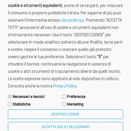
cookie e strumenti equivalenti
, anche di terze parti, per misurare
International Club
il consumo e proporre pubblicità mirata. Per saperne di più puoi
visionare l'informativa estesa
cliccando qui
. Premendo "ACCETTA
Open Hub
TUTTI" acconsenti all'uso di cookie e strumenti equivalenti non
Tax & Legal Global Services
strettamente necessari. Usa il tasto "GESTISCI COOKIE” per
selezionare in modo analitico soltanto alcune finalità, terze parti
BTI - Industrial Tourism Exchange
e cookie, negare il consenso o revocare quello già prestato
ovvero gestire le tue preferenze. Seleziona il tasto
“X”
per
News and Announcements
chiudere il banner, continuerai la navigazione in assenza di
cookie o altri strumenti di tracciamento diversi da quelli tecnici.
Photogallery
Le scelte espresse sono applicate al solo dispositivo in utilizzo.
Consulta anche la nostra
Privacy Policy
.
Media Kit
Necessari e tecnici
Preferenze
Statistiche
Marketing
Sede Legale 40124 BOLOGNA, Via San Domenico
GESTISCI COOKIE
4, tel. 051 6317111, C.F. 91398840370
ACCETTA SOLO I SELEZIONATI